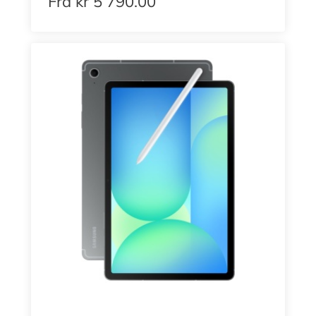
Fra
kr
5 790.00