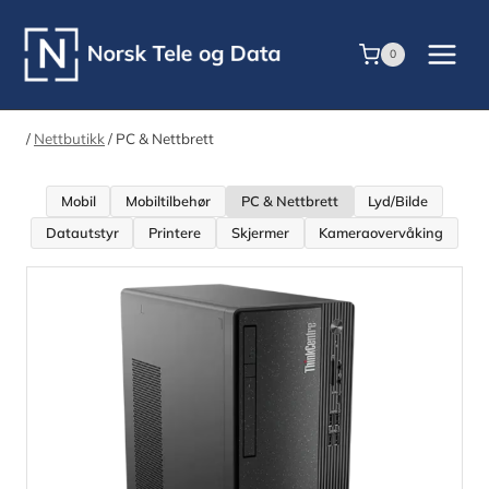
Skip
to
0
content
/
Nettbutikk
/
PC & Nettbrett
Mobil
Mobiltilbehør
PC & Nettbrett
Lyd/Bilde
Datautstyr
Printere
Skjermer
Kameraovervåking