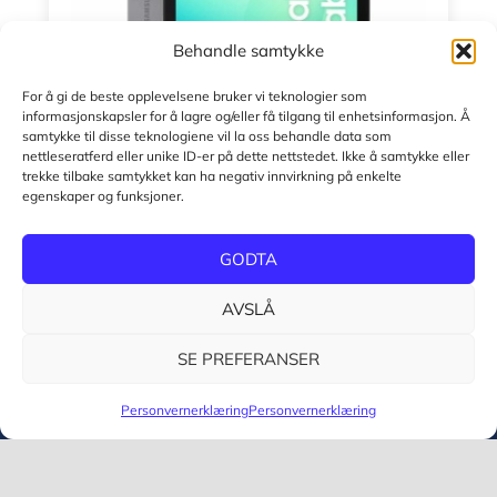
Behandle samtykke
For å gi de beste opplevelsene bruker vi teknologier som
informasjonskapsler for å lagre og/eller få tilgang til enhetsinformasjon. Å
Galaxy Tab A11+
samtykke til disse teknologiene vil la oss behandle data som
nettleseratferd eller unike ID-er på dette nettstedet. Ikke å samtykke eller
trekke tilbake samtykket kan ha negativ innvirkning på enkelte
Nettbrett 11” (1920×12000) TFT, 6GB+128GB lagring,
egenskaper og funksjoner.
USB-C, 7040 mAh, microSD
kr
3 890.00
GODTA
kr
3 112.00
eks. mva
AVSLÅ
SE PREFERANSER
Norsk Tele og Data Oslo og Akershus
Personvernerklæring
Personvernerklæring
Industriveien 4
2020 Skedsmokorset
Telefon: 22 42 80 80
Org.nr.: 985619271