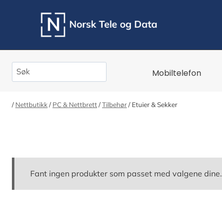
Skip
to
content
Search
Mobiltelefon
/
Nettbutikk
/
PC & Nettbrett
/
Tilbehør
/
Etuier & Sekker
Fant ingen produkter som passet med valgene dine.