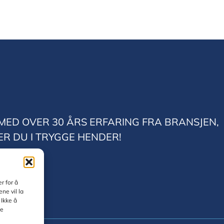
MED OVER 30 ÅRS ERFARING FRA BRANSJEN,
ER DU I TRYGGE HENDER!
r for å
ne vil la
 Ikke å
te