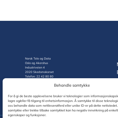
Norsk Tele og Data
Oslo og Akershus
Industriveien 4
2020 Skedsmokorset
Telefon: 22 42 80 80
Org.nr.: 985619271
Behandle samtykke
For å gi de beste opplevelsene bruker vi teknologier som informasjonskapsle
lagre og/eller få tilgang til enhetsinformasjon. Å samtykke til disse teknologie
oss behandle data som nettleseratferd eller unike ID-er på dette nettstedet.
samtykke eller trekke tilbake samtykket kan ha negativ innvirkning på enkel
egenskaper og funksjoner.