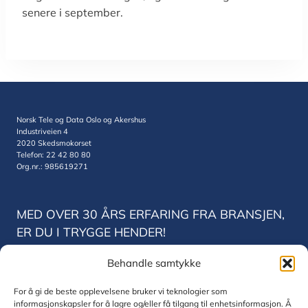
senere i september.
Norsk Tele og Data Oslo og Akershus
Industriveien 4
2020 Skedsmokorset
Telefon: 22 42 80 80
Org.nr.: 985619271
MED OVER 30 ÅRS ERFARING FRA BRANSJEN,
ER DU I TRYGGE HENDER!
Behandle samtykke
Norsk Tele og Data Trondheim
Vestre Rosten 78
For å gi de beste opplevelsene bruker vi teknologier som
7075 Trondheim
informasjonskapsler for å lagre og/eller få tilgang til enhetsinformasjon. Å
Telefon: 22 42 80 80