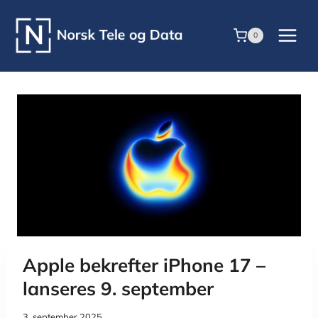
Skip
to
0
content
Apple bekrefter iPhone 17 –
lanseres 9. september
3. september 2025