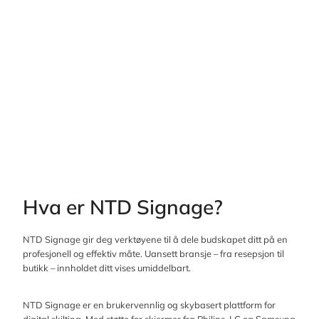
Hva er NTD Signage?
NTD Signage gir deg verktøyene til å dele budskapet ditt på en
profesjonell og effektiv måte. Uansett bransje – fra resepsjon til
butikk – innholdet ditt vises umiddelbart.
NTD Signage er en brukervennlig og skybasert plattform for
digital skilting. Med støtte for skjermer fra Philips, LG og Samsung