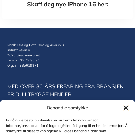
Skaff deg nye iPhone 16 her:
Norsk Tele og Data Oslo og Akershus
Industriveien 4
2020 Skedsmokorset
Telefon: 22 42 80 80
Org.nr.: 985619271
MED OVER 30 ÅRS ERFARING FRA BRANSJEN,
ER DU I TRYGGE HENDER!
Behandle samtykke
Norsk Tele og Data Trondheim
Vestre Rosten 78
For å gi de beste opplevelsene bruker vi teknologier som
7075 Trondheim
informasjonskapsler for å lagre og/eller få tilgang til enhetsinformasjon. Å
Telefon: 22 42 80 80
samtykke til disse teknologiene vil la oss behandle data som
Org.nr.: 830771832