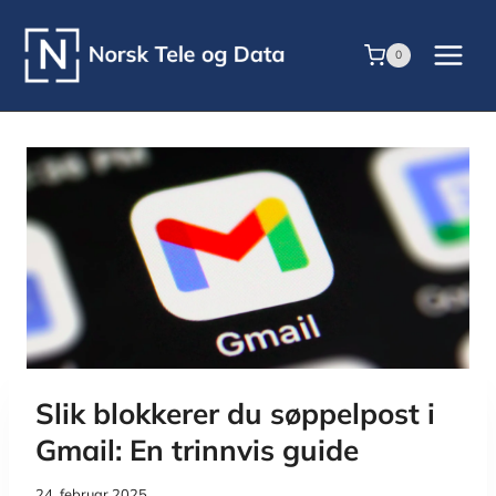
Skip
to
0
content
Slik blokkerer du søppelpost i
Gmail: En trinnvis guide
24. februar 2025