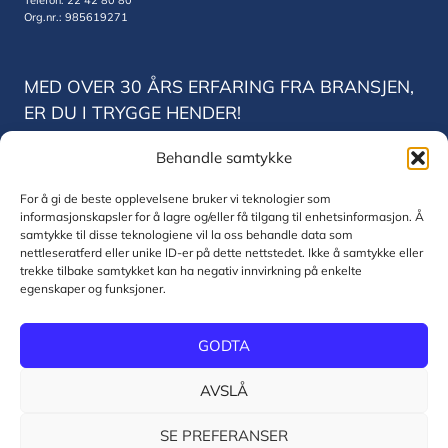
Telefon: 22 42 80 80
Org.nr.: 985619271
MED OVER 30 ÅRS ERFARING FRA BRANSJEN,
ER DU I TRYGGE HENDER!
Behandle samtykke
Norsk Tele og Data Trondheim
Vestre Rosten 78
For å gi de beste opplevelsene bruker vi teknologier som
7075 Trondheim
informasjonskapsler for å lagre og/eller få tilgang til enhetsinformasjon. Å
Telefon: 22 42 80 80
samtykke til disse teknologiene vil la oss behandle data som
Org.nr.: 830771832
nettleseratferd eller unike ID-er på dette nettstedet. Ikke å samtykke eller
trekke tilbake samtykket kan ha negativ innvirkning på enkelte
egenskaper og funksjoner.
© 2026 Norsk Tele og Data AS
GODTA
Personvernerklæring og informasjonskapsler
AVSLÅ
SE PREFERANSER