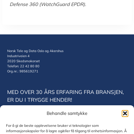
Defense 360 (WatchGuard EPDR).
Norsk Tele og Data Oslo og Akershus
Industriveien 4
2020 Skedsmokorset
Telefon: 22 42 80 80
Org.nr.: 985619271
MED OVER 30 ÅRS ERFARING FRA BRANSJEN,
ER DU I TRYGGE HENDER!
Behandle samtykke
Norsk Tele og Data Trondheim
Vestre Rosten 78
For å gi de beste opplevelsene bruker vi teknologier som
7075 Trondheim
informasjonskapsler for å lagre og/eller få tilgang til enhetsinformasjon. Å
Telefon: 22 42 80 80