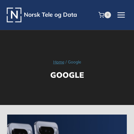
Skip
to
0
content
Home
/
Google
GOOGLE