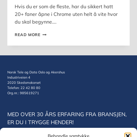
Hvis du er som de fleste, har du sikkert hatt
20+ faner åpne i Chrome uten helt å vite hvor
du skal begynne….
CHROME
READ MORE
RYDDER
OPP
I
FANEKAOSET
Norsk Tele og Data Oslo og Akershus
Industriveien 4
2020 Skedsmokorset
Telefon: 22 42 80 80
Org.nr.: 985619271
MED OVER 30 ÅRS ERFARING FRA BRANSJEN,
ER DU I TRYGGE HENDER!
Behandle samtykke