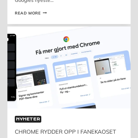
GOOGLE
READ MORE
PIXEL
10-
SERIEN
NÅ
TILGJENGELIG
HOS
NORSK
TELE
OG
DATA
NYHETER
CHROME RYDDER OPP I FANEKAOSET