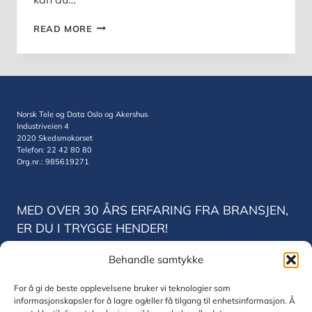
ADVARSEL:
READ MORE
FALSKE
MICROSOFT
TEAMS-
INSTALLASJONER
SPRER
SKADEVARE
Norsk Tele og Data Oslo og Akershus
Industriveien 4
2020 Skedsmokorset
Telefon: 22 42 80 80
Org.nr.: 985619271
MED OVER 30 ÅRS ERFARING FRA BRANSJEN,
ER DU I TRYGGE HENDER!
Behandle samtykke
Norsk Tele og Data Trondheim
Vestre Rosten 78
For å gi de beste opplevelsene bruker vi teknologier som
7075 Trondheim
informasjonskapsler for å lagre og/eller få tilgang til enhetsinformasjon. Å
Telefon: 22 42 80 80