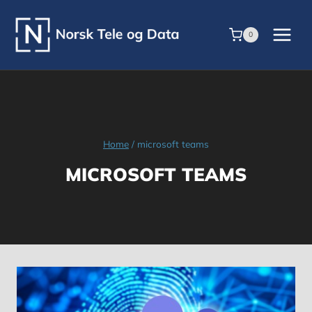
Skip
to
0
content
Home
/
microsoft teams
MICROSOFT TEAMS