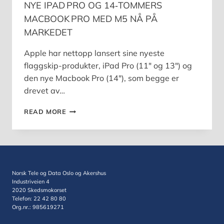
NYE IPAD PRO OG 14‑TOMMERS
MACBOOK PRO MED M5 NÅ PÅ
MARKEDET
Apple har nettopp lansert sine nyeste
flaggskip-produkter, iPad Pro (11″ og 13″) og
den nye Macbook Pro (14″), som begge er
drevet av…
NYE
READ MORE
IPAD PRO
OG
14‑TOMMERS
MACBOOK PRO
MED
M5
Norsk Tele og Data Oslo og Akershus
NÅ
Industriveien 4
PÅ
2020 Skedsmokorset
Telefon: 22 42 80 80
MARKEDET
Org.nr.: 985619271