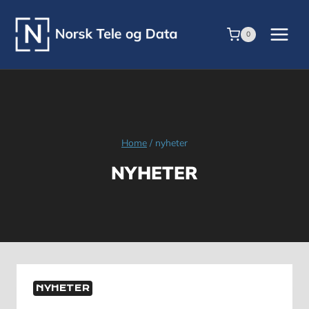
Skip
to
0
content
Home
/
nyheter
NYHETER
NYHETER