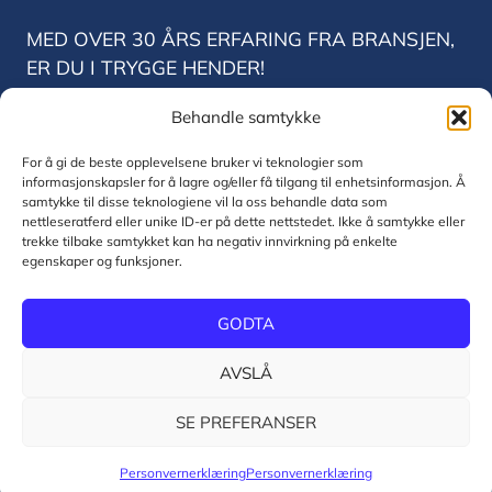
MED OVER 30 ÅRS ERFARING FRA BRANSJEN,
ER DU I TRYGGE HENDER!
Behandle samtykke
Norsk Tele og Data Trondheim
Vestre Rosten 78
For å gi de beste opplevelsene bruker vi teknologier som
7075 Trondheim
informasjonskapsler for å lagre og/eller få tilgang til enhetsinformasjon. Å
Telefon: 22 42 80 80
samtykke til disse teknologiene vil la oss behandle data som
Org.nr.: 830771832
nettleseratferd eller unike ID-er på dette nettstedet. Ikke å samtykke eller
trekke tilbake samtykket kan ha negativ innvirkning på enkelte
egenskaper og funksjoner.
© 2026 Norsk Tele og Data AS
GODTA
Personvernerklæring og informasjonskapsler
AVSLÅ
SE PREFERANSER
Salgsbetingelser
Rapporter et avvik
Personvernerklæring
Personvernerklæring