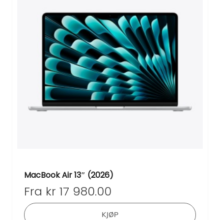
MacBook Air 13″ (2026)
Fra
kr
17 980.00
Dette
KJØP