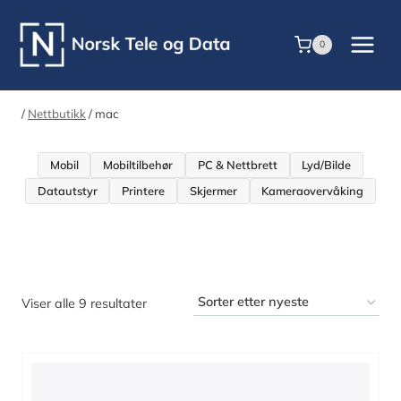
Skip
to
0
content
/
Nettbutikk
/
mac
Mobil
Mobiltilbehør
PC & Nettbrett
Lyd/Bilde
Datautstyr
Printere
Skjermer
Kameraovervåking
Sortert
Viser alle 9 resultater
etter
nyeste