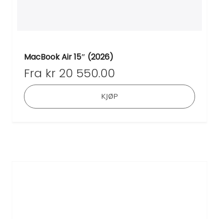
MacBook Air 15″ (2026)
Fra
kr
20 550.00
Dette
KJØP
produk
har
flere
varian
Altern
kan
velges
på
produk