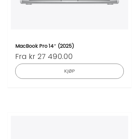
MacBook Pro 14″ (2025)
Fra
kr
27 490.00
Dette
KJØP
produk
har
flere
varian
Altern
kan
velges
på
produk