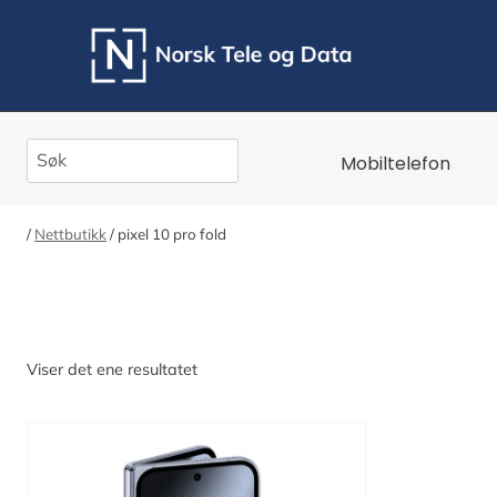
Skip
to
content
Search
Mobiltelefon
/
Nettbutikk
/
pixel 10 pro fold
Viser det ene resultatet