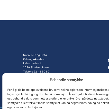
Norsk Tele og Data
Oslo og Akershus
Industriveien 4
2020 Skedsmokorset
Telefon: 22 42 80 80
Org.nr.: 985619271
Behandle samtykke
For å gi de beste opplevelsene bruker vi teknologier som informasjonskapsle
lagre og/eller få tilgang til enhetsinformasjon. Å samtykke til disse teknologie
oss behandle data som nettleseratferd eller unike ID-er på dette nettstedet.
samtykke eller trekke tilbake samtykket kan ha negativ innvirkning på enkel
egenskaper og funksjoner.