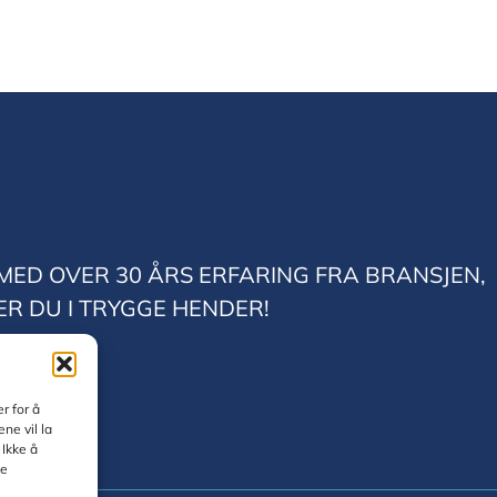
MED OVER 30 ÅRS ERFARING FRA BRANSJEN,
ER DU I TRYGGE HENDER!
r for å
ne vil la
 Ikke å
te