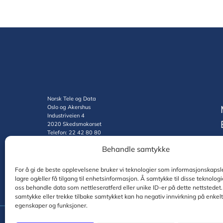
varianter.
Alternativene
kan
velges
på
produktsiden
Norsk Tele og Data
Oslo og Akershus
Industriveien 4
2020 Skedsmokorset
Telefon: 22 42 80 80
Org.nr.: 985619271
Behandle samtykke
For å gi de beste opplevelsene bruker vi teknologier som informasjonskapsle
lagre og/eller få tilgang til enhetsinformasjon. Å samtykke til disse teknologie
oss behandle data som nettleseratferd eller unike ID-er på dette nettstedet.
samtykke eller trekke tilbake samtykket kan ha negativ innvirkning på enkel
egenskaper og funksjoner.