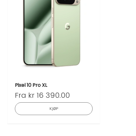
Pixel 10 Pro XL
Fra
kr
16 390.00
Dette
KJØP
produktet
har
flere