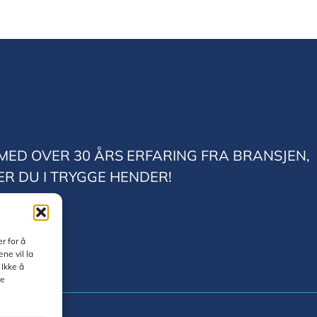
MED OVER 30 ÅRS ERFARING FRA BRANSJEN,
ER DU I TRYGGE HENDER!
r for å
ne vil la
 Ikke å
te