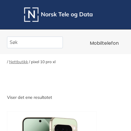
Skip
to
content
Search
Mobiltelefon
/
Nettbutikk
/
pixel 10 pro xl
Viser det ene resultatet