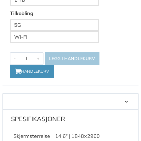
Tilkobling
5G
Wi-Fi
Galaxy
LEGG I HANDLEKURV
Tab
S11
HANDLEKURV
Ultra
antall
SPESIFIKASJONER
Skjermstørrelse
14.6″ | 1848×2960