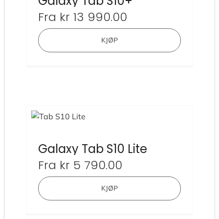
Galaxy Tab S10+
Fra
kr
13 990.00
Dette
KJØP
produktet
har
flere
varianter.
Alternativ
kan
velges
på
produktsi
Galaxy Tab S10 Lite
Fra
kr
5 790.00
Dette
KJØP
produktet
har
flere