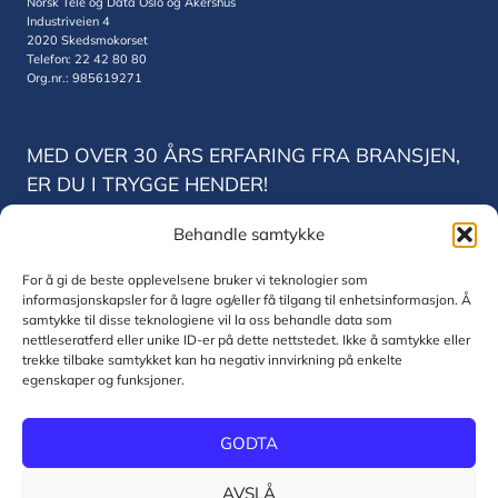
Norsk Tele og Data Oslo og Akershus
Industriveien 4
2020 Skedsmokorset
Telefon: 22 42 80 80
Org.nr.: 985619271
MED OVER 30 ÅRS ERFARING FRA BRANSJEN,
ER DU I TRYGGE HENDER!
Behandle samtykke
Norsk Tele og Data Trondheim
Vestre Rosten 78
For å gi de beste opplevelsene bruker vi teknologier som
7075 Trondheim
informasjonskapsler for å lagre og/eller få tilgang til enhetsinformasjon. Å
Telefon: 22 42 80 80
samtykke til disse teknologiene vil la oss behandle data som
Org.nr.: 830771832
nettleseratferd eller unike ID-er på dette nettstedet. Ikke å samtykke eller
trekke tilbake samtykket kan ha negativ innvirkning på enkelte
egenskaper og funksjoner.
© 2026 Norsk Tele og Data AS
GODTA
Personvernerklæring og informasjonskapsler
AVSLÅ