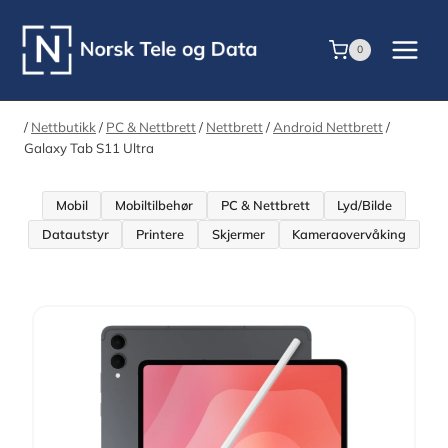
Skip
to
0
content
/
Nettbutikk
/
PC & Nettbrett
/
Nettbrett
/
Android Nettbrett
/
Galaxy Tab S11 Ultra
Mobil
Mobiltilbehør
PC & Nettbrett
Lyd/Bilde
Datautstyr
Printere
Skjermer
Kameraovervåking