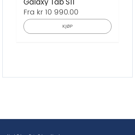
Galaxy Tab S11
Fra
kr
10 990.00
Dette
KJØP
produktet
har
flere
varianter.
Alternativ
kan
velges
på
produktsi