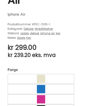
Air
Iphone Air
Produktnummer:
KPSC-1035-1
Kategorier:
Deksler
,
Mobiltilbehør
Stikkord:
apple
,
deksel
,
iphone air
,
key
Merke:
Apple
,
Key
kr
299.00
kr
239.20
eks. mva
Farge