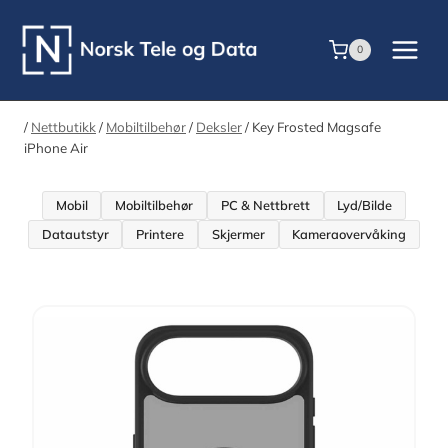
Skip
to
0
content
/
Nettbutikk
/
Mobiltilbehør
/
Deksler
/
Key Frosted Magsafe
iPhone Air
Mobil
Mobiltilbehør
PC & Nettbrett
Lyd/Bilde
Datautstyr
Printere
Skjermer
Kameraovervåking