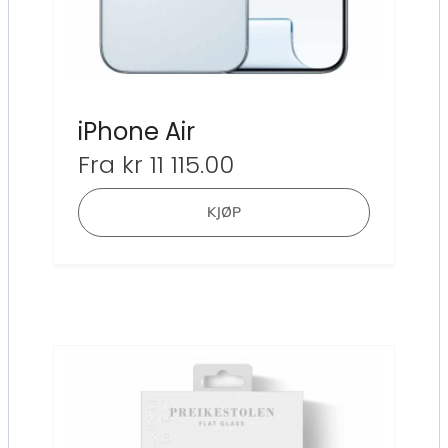
iPhone Air
Fra
kr
11 115.00
Dette
KJØP
produktet
har
flere
varianter.
Alternativ
kan
velges
på
produktsi