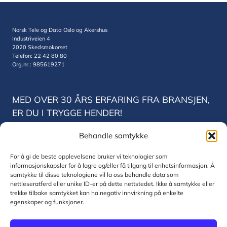
Norsk Tele og Data Oslo og Akershus
Industriveien 4
2020 Skedsmokorset
Telefon: 22 42 80 80
Org.nr.: 985619271
MED OVER 30 ÅRS ERFARING FRA BRANSJEN,
ER DU I TRYGGE HENDER!
Behandle samtykke
Norsk Tele og Data Trondheim
Vestre Rosten 78
For å gi de beste opplevelsene bruker vi teknologier som
7075 Trondheim
informasjonskapsler for å lagre og/eller få tilgang til enhetsinformasjon. Å
Telefon: 22 42 80 80
samtykke til disse teknologiene vil la oss behandle data som
Org.nr.: 830771832
nettleseratferd eller unike ID-er på dette nettstedet. Ikke å samtykke eller
trekke tilbake samtykket kan ha negativ innvirkning på enkelte
egenskaper og funksjoner.
© 2026 Norsk Tele og Data AS