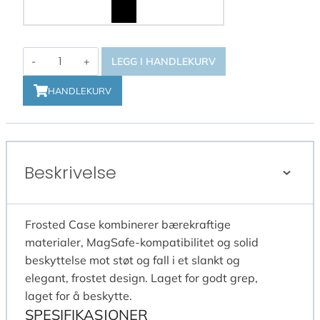
Key
LEGG I HANDLEKURV
Frosted
Magsafe
HANDLEKURV
iPhone
Air
antall
Beskrivelse
Frosted Case kombinerer bærekraftige
materialer, MagSafe-kompatibilitet og solid
beskyttelse mot støt og fall i et slankt og
elegant, frostet design. Laget for godt grep,
laget for å beskytte.
SPESIFIKASJONER