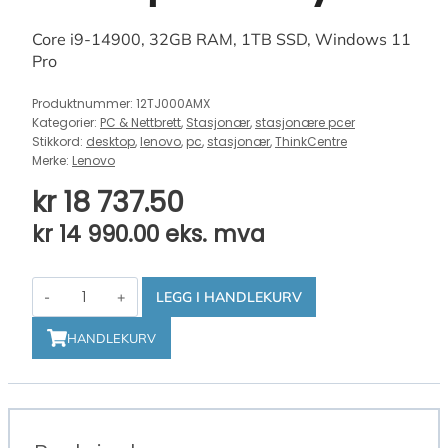
Core i9-14900, 32GB RAM, 1TB SSD, Windows 11
Pro
Produktnummer:
12TJ000AMX
Kategorier:
PC & Nettbrett
,
Stasjonær
,
stasjonære pcer
Stikkord:
desktop
,
lenovo
,
pc
,
stasjonær
,
ThinkCentre
Merke:
Lenovo
kr
18 737.50
kr
14 990.00
eks. mva
Lenovo
LEGG I HANDLEKURV
ThinkCentre
M90q
HANDLEKURV
G5
Tiny
antall