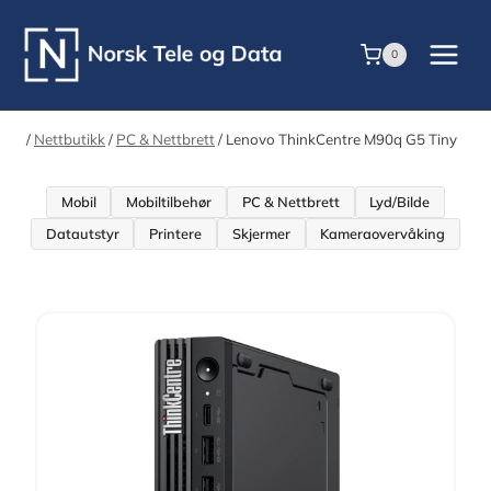
Skip
to
0
content
/
Nettbutikk
/
PC & Nettbrett
/
Lenovo ThinkCentre M90q G5 Tiny
Mobil
Mobiltilbehør
PC & Nettbrett
Lyd/Bilde
Datautstyr
Printere
Skjermer
Kameraovervåking