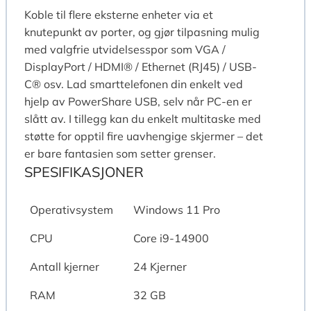
Koble til flere eksterne enheter via et
knutepunkt av porter, og gjør tilpasning mulig
med valgfrie utvidelsesspor som VGA /
DisplayPort / HDMI® / Ethernet (RJ45) / USB-
C® osv. Lad smarttelefonen din enkelt ved
hjelp av PowerShare USB, selv når PC-en er
slått av. I tillegg kan du enkelt multitaske med
støtte for opptil fire uavhengige skjermer – det
er bare fantasien som setter grenser.
SPESIFIKASJONER
Operativsystem
Windows 11 Pro
CPU
Core i9-14900
Antall kjerner
24 Kjerner
RAM
32 GB