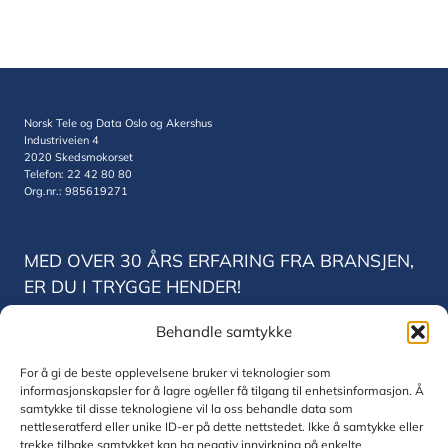
Norsk Tele og Data Oslo og Akershus
Industriveien 4
2020 Skedsmokorset
Telefon: 22 42 80 80
Org.nr.: 985619271
MED OVER 30 ÅRS ERFARING FRA BRANSJEN,
ER DU I TRYGGE HENDER!
Behandle samtykke
Norsk Tele og Data Trondheim
Vestre Rosten 78
For å gi de beste opplevelsene bruker vi teknologier som
7075 Trondheim
informasjonskapsler for å lagre og/eller få tilgang til enhetsinformasjon. Å
Telefon: 22 42 80 80
samtykke til disse teknologiene vil la oss behandle data som
Org.nr.: 830771832
nettleseratferd eller unike ID-er på dette nettstedet. Ikke å samtykke eller
trekke tilbake samtykket kan ha negativ innvirkning på enkelte