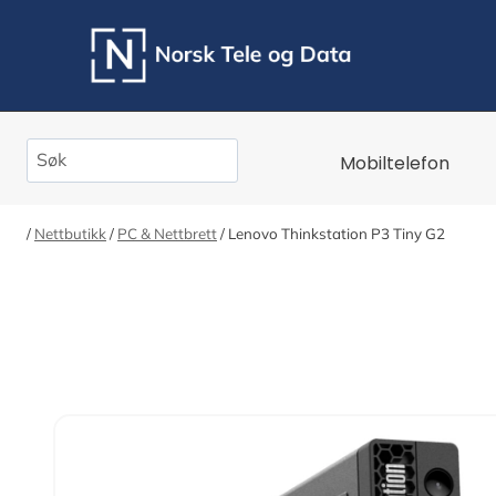
Skip
to
content
Search
Mobiltelefon
/
Nettbutikk
/
PC & Nettbrett
/
Lenovo Thinkstation P3 Tiny G2