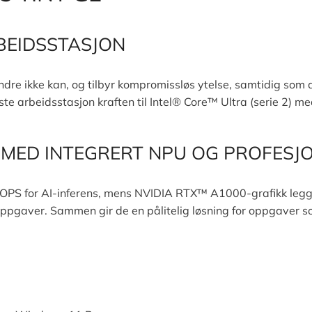
RBEIDSSTASJON
ndre ikke kan, og tilbyr kompromissløs ytelse, samtidig som 
te arbeidsstasjon kraften til Intel® Core™ Ultra (serie 2)
 MED INTEGRERT NPU OG PROFESJ
PS for AI-inferens, mens NVIDIA RTX™ A1000-grafikk legger
oppgaver. Sammen gir de en pålitelig løsning for oppgaver so