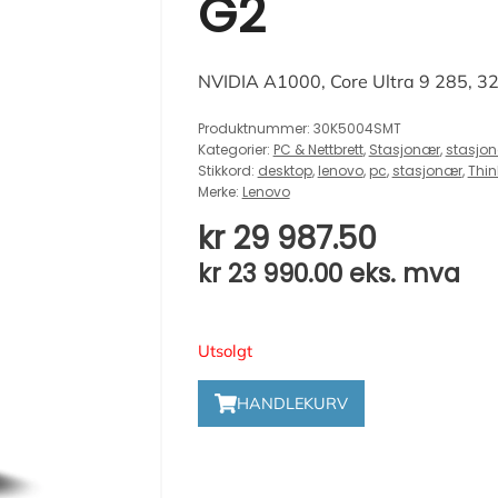
G2
NVIDIA A1000, Core Ultra 9 285, 
Produktnummer:
30K5004SMT
Kategorier:
PC & Nettbrett
,
Stasjonær
,
stasjon
Stikkord:
desktop
,
lenovo
,
pc
,
stasjonær
,
Thin
Merke:
Lenovo
kr
29 987.50
kr
23 990.00
eks. mva
Utsolgt
HANDLEKURV