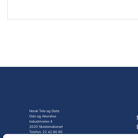
Norsk Tele og Data
Oslo og Akershus
Industriveien 4
2020 Skedsmokorset
Telefon: 22 42 80 80
Org.nr.: 985619271