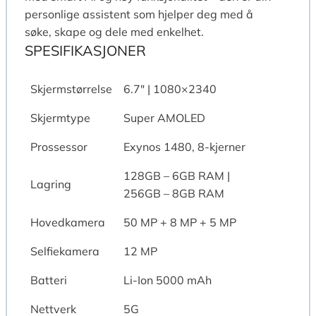
personlige assistent som hjelper deg med å
søke, skape og dele med enkelhet.
SPESIFIKASJONER
Skjermstørrelse
6.7″ | 1080×2340
Skjermtype
Super AMOLED
Prossessor
Exynos 1480, 8-kjerner
128GB – 6GB RAM |
Lagring
256GB – 8GB RAM
Hovedkamera
50 MP + 8 MP + 5 MP
Selfiekamera
12 MP
Batteri
Li-Ion 5000 mAh
Nettverk
5G