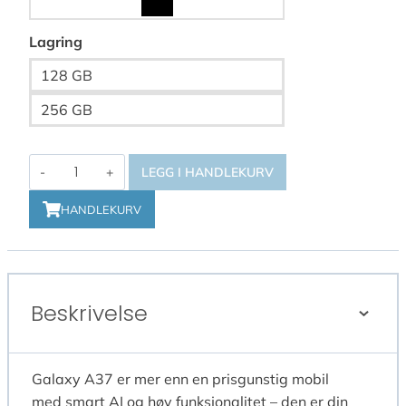
Lagring
128 GB
256 GB
Samsung
LEGG I HANDLEKURV
Galaxy
A37
HANDLEKURV
antall
Beskrivelse
Galaxy A37 er mer enn en prisgunstig mobil
med smart AI og høy funksjonalitet – den er din