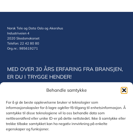
Norsk Tele og Data Oslo og Akershus
Industriveien 4
2020 Skedsmokorset
Telefon: 22 42 80 80
Org.nr.: 985619271
MED OVER 30 ÅRS ERFARING FRA BRANSJEN,
ER DU I TRYGGE HENDER!
Behandle samtykke
Norsk Tele og Data Trondheim
Vestre Rosten 78
For å gi de beste opplevelsene bruker vi teknologier som
7075 Trondheim
informasjonskapsler for å lagre og/eller få tilgang til enhetsinformasjon. Å
Telefon: 22 42 80 80
samtykke til disse teknologiene vil la oss behandle data som
Org.nr.: 830771832
nettleseratferd eller unike ID-er på dette nettstedet. Ikke å samtykke eller
trekke tilbake samtykket kan ha negativ innvirkning på enkelte
egenskaper og funksjoner.