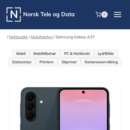
Skip
to
0
content
/
Nettbutikk
/
Mobiltelefon
/
Samsung Galaxy A37
Mobil
Mobiltilbehør
PC & Nettbrett
Lyd/Bilde
Datautstyr
Printere
Skjermer
Kameraovervåking