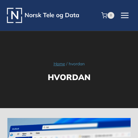
Skip
to
0
content
Home
/
hvordan
HVORDAN