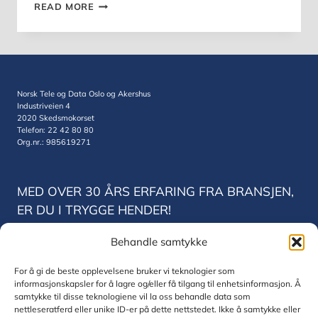
HVORDAN
READ MORE
SETTE
OPP
EN
CHROME
PROFIL
Norsk Tele og Data Oslo og Akershus
Industriveien 4
2020 Skedsmokorset
Telefon: 22 42 80 80
Org.nr.: 985619271
MED OVER 30 ÅRS ERFARING FRA BRANSJEN,
ER DU I TRYGGE HENDER!
Behandle samtykke
Norsk Tele og Data Trondheim
Vestre Rosten 78
For å gi de beste opplevelsene bruker vi teknologier som
7075 Trondheim
informasjonskapsler for å lagre og/eller få tilgang til enhetsinformasjon. Å
Telefon: 22 42 80 80
samtykke til disse teknologiene vil la oss behandle data som
Org.nr.: 830771832
nettleseratferd eller unike ID-er på dette nettstedet. Ikke å samtykke eller