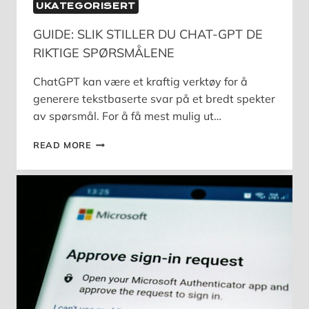
UKATEGORISERT
GUIDE: SLIK STILLER DU CHAT-GPT DE
RIKTIGE SPØRSMÅLENE
ChatGPT kan være et kraftig verktøy for å
generere tekstbaserte svar på et bredt spekter
av spørsmål. For å få mest mulig ut…
GUIDE:
READ MORE
SLIK
STILLER
DU
CHAT-
GPT
DE
RIKTIGE
SPØRSMÅLENE