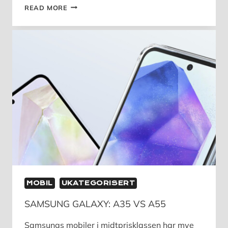
OPPDATER
READ MORE
OUTLOOK
NÅ
–
KRITISK
SÅRBARHET
OPPDAGET
MOBIL
UKATEGORISERT
SAMSUNG GALAXY: A35 VS A55
Samsungs mobiler i midtprisklassen har mye