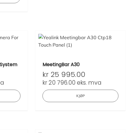
 System
MeetingBar A30
kr
25 995.00
va
kr
20 796.00
eks. mva
KJØP