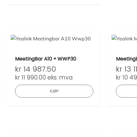
MeetingBar A10 + WWP30
Meeting
kr
14 987.50
kr
13 1
kr
11 990.00
eks. mva
kr
10 49
KJØP