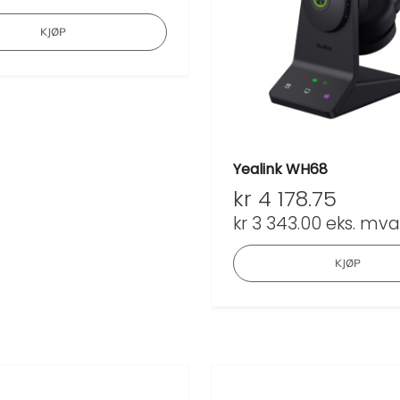
KJØP
Yealink WH68
kr
4 178.75
kr
3 343.00
eks. mva
KJØP