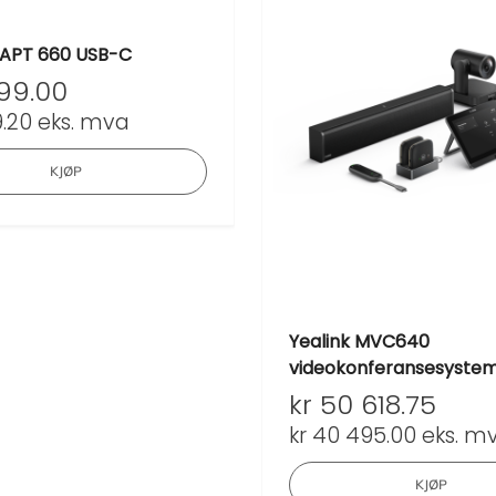
APT 660 USB-C
99.00
.20
eks. mva
KJØP
Yealink MVC640
videokonferansesyste
kr
50 618.75
kr
40 495.00
eks. m
KJØP