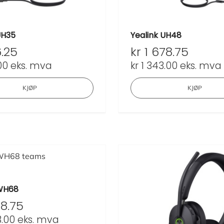
UH35
Yealink UH48
.25
kr
1 678.75
00
eks. mva
kr
1 343.00
eks. mva
KJØP
KJØP
 WH68
8.75
.00
eks. mva