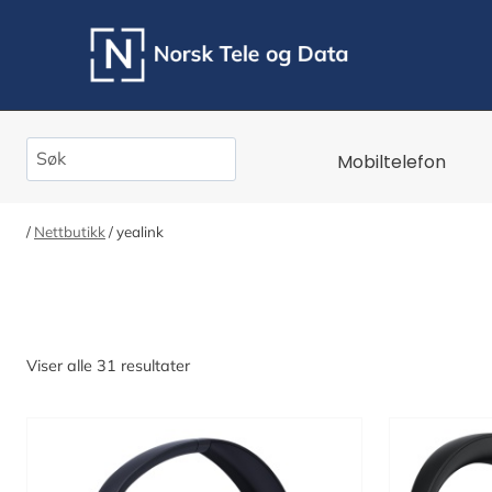
Skip
to
content
Search
Mobiltelefon
/
Nettbutikk
/
yealink
Sortert
Viser alle 31 resultater
etter
nyeste