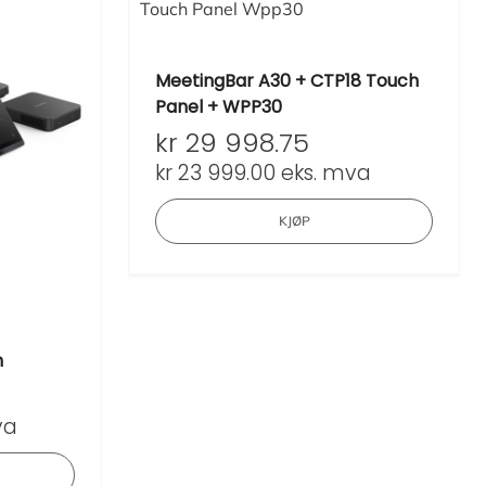
MeetingBar A30 + CTP18 Touch
Panel + WPP30
kr
29 998.75
kr
23 999.00
eks. mva
KJØP
m
va