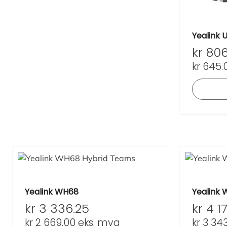
Yealink 
kr
806
kr
645.
Yealink WH68
Yealink
kr
3 336.25
kr
4 17
kr
2 669.00
eks. mva
kr
3 343