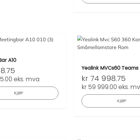
Bar A10
Yealink MVCs60 Teams
18.75
kr
74 998.75
5.00
eks. mva
kr
59 999.00
eks. m
KJØP
KJØP