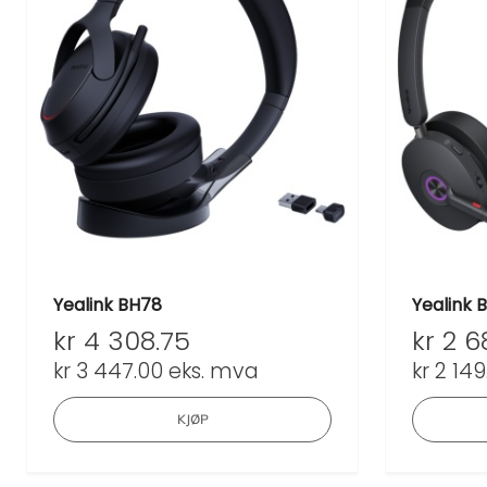
Yealink BH78
Yealink 
kr
4 308.75
kr
2 6
kr
3 447.00
eks. mva
kr
2 149
KJØP