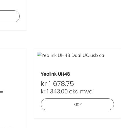
a
Yealink UH48
kr
1 678.75
kr
1 343.00
eks. mva
KJØP