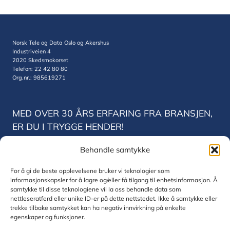
Norsk Tele og Data Oslo og Akershus
Industriveien 4
2020 Skedsmokorset
Telefon: 22 42 80 80
Org.nr.: 985619271
MED OVER 30 ÅRS ERFARING FRA BRANSJEN,
ER DU I TRYGGE HENDER!
Behandle samtykke
Norsk Tele og Data Trondheim
Vestre Rosten 78
For å gi de beste opplevelsene bruker vi teknologier som
7075 Trondheim
informasjonskapsler for å lagre og/eller få tilgang til enhetsinformasjon. Å
Telefon: 22 42 80 80
samtykke til disse teknologiene vil la oss behandle data som
Org.nr.: 830771832
nettleseratferd eller unike ID-er på dette nettstedet. Ikke å samtykke eller
trekke tilbake samtykket kan ha negativ innvirkning på enkelte
egenskaper og funksjoner.