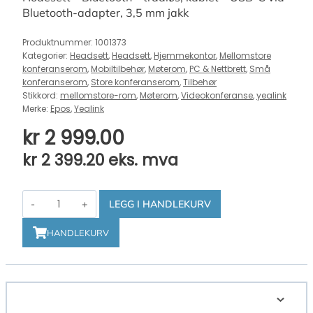
Bluetooth-adapter, 3,5 mm jakk
Produktnummer:
1001373
Kategorier:
Headsett
,
Headsett
,
Hjemmekontor
,
Mellomstore
konferanserom
,
Mobiltilbehør
,
Møterom
,
PC & Nettbrett
,
Små
konferanserom
,
Store konferanserom
,
Tilbehør
Stikkord:
mellomstore-rom
,
Møterom
,
Videokonferanse
,
yealink
Merke:
Epos
,
Yealink
kr
2 999.00
kr
2 399.20
eks. mva
EPOS
LEGG I HANDLEKURV
ADAPT
660
HANDLEKURV
USB-
C
antall