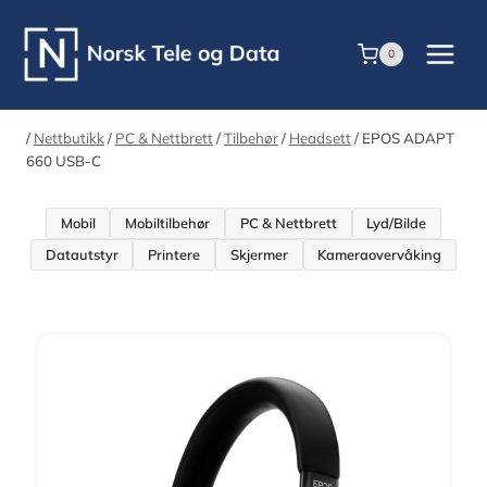
Skip
to
0
content
/
Nettbutikk
/
PC & Nettbrett
/
Tilbehør
/
Headsett
/
EPOS ADAPT
660 USB-C
Mobil
Mobiltilbehør
PC & Nettbrett
Lyd/Bilde
Datautstyr
Printere
Skjermer
Kameraovervåking