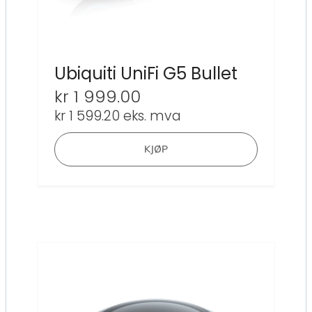
Ubiquiti UniFi G5 Bullet
kr
1 999.00
kr
1 599.20
eks. mva
KJØP