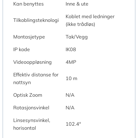
Kan benyttes
Inne & ute
Koblet med ledninger
Tilkoblingsteknologi
(ikke trådløs)
Montasjetype
Tak/Vegg
IP kode
IK08
Videooppløsning
4MP
Effektiv distanse for
10 m
nattsyn
Optisk Zoom
N/A
Rotasjonsvinkel
N/A
Linsesynsvinkel,
102.4°
horisontal