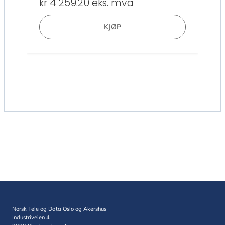
kr
4 259.20
eks. mva
KJØP
Norsk Tele og Data Oslo og Akershus
Industriveien 4