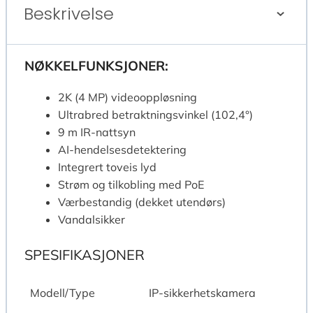
Beskrivelse
NØKKELFUNKSJONER:
2K (4 MP) videooppløsning
Ultrabred betraktningsvinkel (102,4°)
9 m IR-nattsyn
AI-hendelsesdetektering
Integrert toveis lyd
Strøm og tilkobling med PoE
Værbestandig (dekket utendørs)
Vandalsikker
SPESIFIKASJONER
Modell/Type
IP-sikkerhetskamera