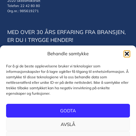
2020 Skedsmokorset
Telefon: 22 42 80 80
Org.nr.: 985619271
MED OVER 30 ÅRS ERFARING FRA BRANSJEN,
ER DU I TRYGGE HENDER!
Behandle samtykke
Norsk Tele og Data Trondheim
Vestre Rosten 78
For å gi de beste opplevelsene bruker vi teknologier som
7075 Trondheim
informasjonskapsler for å lagre og/eller få tilgang til enhetsinformasjon. Å
Telefon: 22 42 80 80
samtykke til disse teknologiene vil la oss behandle data som
Org.nr.: 830771832
nettleseratferd eller unike ID-er på dette nettstedet. Ikke å samtykke eller
trekke tilbake samtykket kan ha negativ innvirkning på enkelte
egenskaper og funksjoner.
© 2026 Norsk Tele og Data AS
GODTA
Personvernerklæring og informasjonskapsler
AVSLÅ