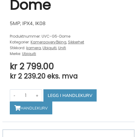
Dome
5MP, IPX4, IK08
Produktnummer:
UVC-G5-Dome
Kategorier:
Kameraovervåking
,
Sikkerhet
Stikkord:
kamera
,
Ubiquiti
,
Unifi
Merke:
Ubiquiti
kr
2 799.00
kr
2 239.20
eks. mva
Ubiquiti
LEGG I HANDLEKURV
UniFi
G5
HANDLEKURV
Dome
antall