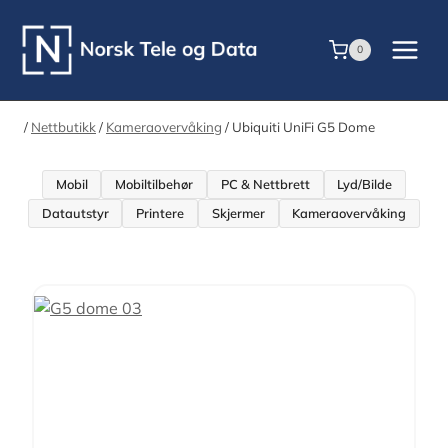
Skip
to
0
content
/
Nettbutikk
/
Kameraovervåking
/
Ubiquiti UniFi G5 Dome
Mobil
Mobiltilbehør
PC & Nettbrett
Lyd/Bilde
Datautstyr
Printere
Skjermer
Kameraovervåking