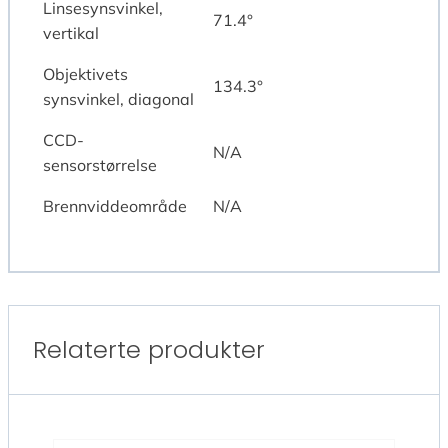
Linsesynsvinkel,
71.4°
vertikal
Objektivets
134.3°
synsvinkel, diagonal
CCD-
N/A
sensorstørrelse
Brennviddeområde
N/A
Relaterte produkter