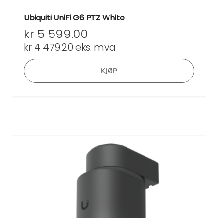
Ubiquiti UniFi G6 PTZ White
kr
5 599.00
kr
4 479.20
eks. mva
KJØP