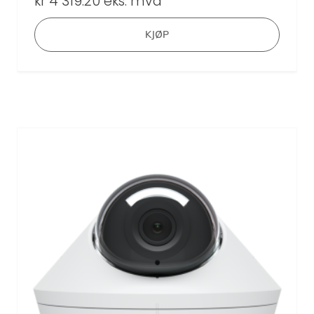
kr
4 319.20
eks. mva
KJØP