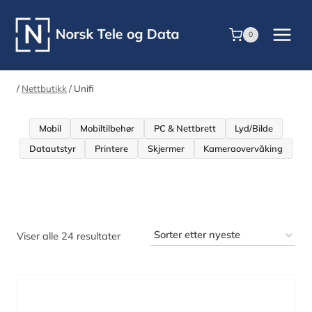
Skip
to
0
content
/
Nettbutikk
/
Unifi
Mobil
Mobiltilbehør
PC & Nettbrett
Lyd/Bilde
Datautstyr
Printere
Skjermer
Kameraovervåking
Sortert
Viser alle 24 resultater
etter
nyeste