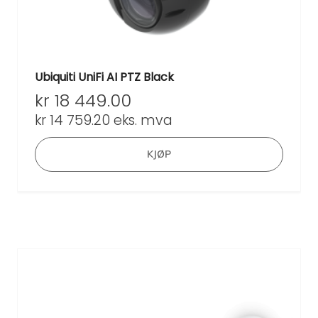
Ubiquiti UniFi AI PTZ Black
kr
18 449.00
kr
14 759.20
eks. mva
KJØP