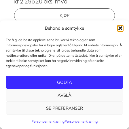
kr
2 295.20
eks. mva
KJØP
Behandle samtykke
For å gi de beste opplevelsene bruker vi teknologier som
informasjonskapsler for å lagre og/eller få tilgang til enhetsinformasjon. Å
samtykke til disse teknologiene vil la oss behandle data som
nettleseratferd eller unike ID-er på dette nettstedet. Ikke å samtykke eller
trekke tilbake samtykket kan ha negativ innvirkning på enkelte
egenskaper og funksjoner.
GODTA
AVSLÅ
SE PREFERANSER
Personvernerklæring
Personvernerklæring