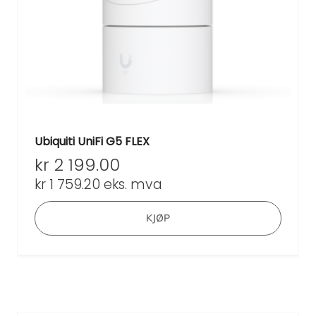
Ubiquiti UniFi G5 FLEX
kr
2 199.00
kr
1 759.20
eks. mva
KJØP