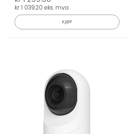
kr
1 039.20
eks. mva
KJØP