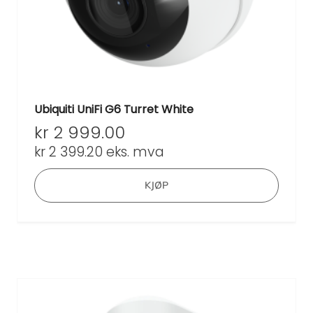
Ubiquiti UniFi G6 Turret White
kr
2 999.00
kr
2 399.20
eks. mva
KJØP