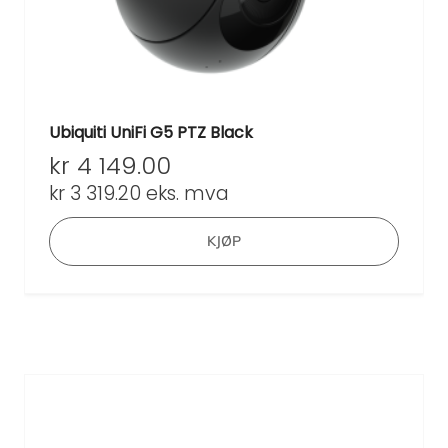
Ubiquiti UniFi G5 PTZ Black
kr
4 149.00
kr
3 319.20
eks. mva
KJØP