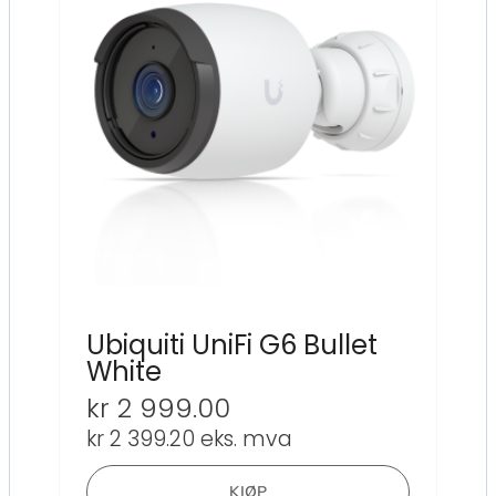
Ubiquiti UniFi G6 Bullet
White
kr
2 999.00
kr
2 399.20
eks. mva
KJØP