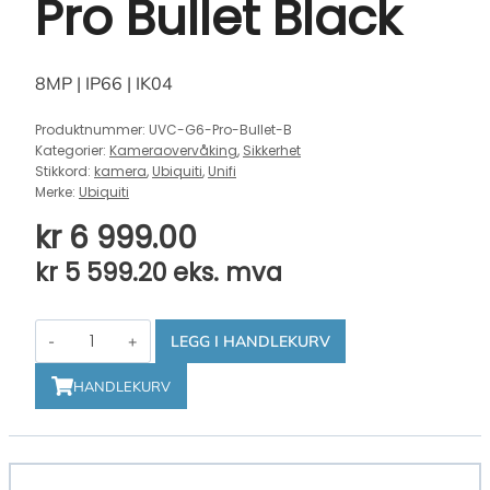
Pro Bullet Black
8MP | IP66 | IK04
Produktnummer:
UVC-G6-Pro-Bullet-B
Kategorier:
Kameraovervåking
,
Sikkerhet
Stikkord:
kamera
,
Ubiquiti
,
Unifi
Merke:
Ubiquiti
kr
6 999.00
kr
5 599.20
eks. mva
Ubiquiti
LEGG I HANDLEKURV
UniFi
G6
HANDLEKURV
Pro
Bullet
Black