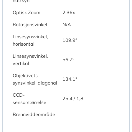
nattsyn
Optisk Zoom
2,36x
Rotasjonsvinkel
N/A
Linsesynsvinkel,
109.9°
horisontal
Linsesynsvinkel,
56.7°
vertikal
Objektivets
134.1°
synsvinkel, diagonal
CCD-
25,4 / 1,8
sensorstørrelse
Brennviddeområde