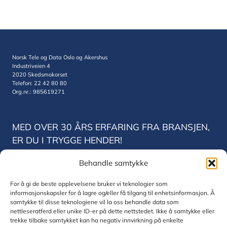
Norsk Tele og Data Oslo og Akershus
Industriveien 4
2020 Skedsmokorset
Telefon: 22 42 80 80
Org.nr.: 985619271
MED OVER 30 ÅRS ERFARING FRA BRANSJEN,
ER DU I TRYGGE HENDER!
Behandle samtykke
Norsk Tele og Data Trondheim
Vestre Rosten 78
For å gi de beste opplevelsene bruker vi teknologier som
7075 Trondheim
informasjonskapsler for å lagre og/eller få tilgang til enhetsinformasjon. Å
Telefon: 22 42 80 80
samtykke til disse teknologiene vil la oss behandle data som
Org.nr.: 830771832
nettleseratferd eller unike ID-er på dette nettstedet. Ikke å samtykke eller
trekke tilbake samtykket kan ha negativ innvirkning på enkelte