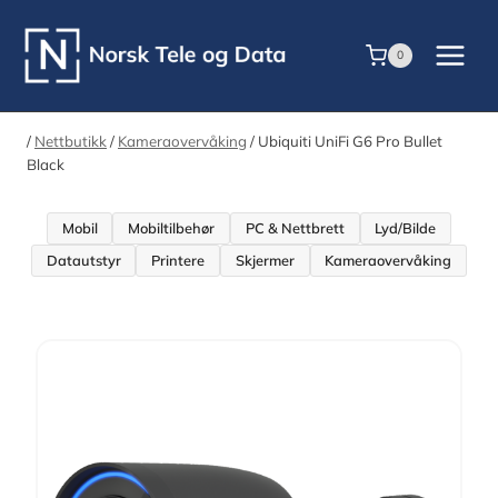
Skip
to
0
content
/
Nettbutikk
/
Kameraovervåking
/
Ubiquiti UniFi G6 Pro Bullet
Black
Mobil
Mobiltilbehør
PC & Nettbrett
Lyd/Bilde
Datautstyr
Printere
Skjermer
Kameraovervåking