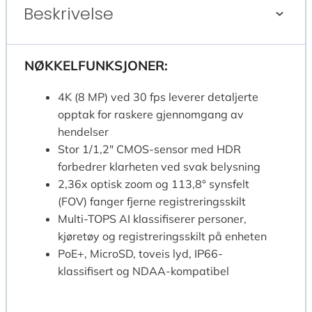
antall
Beskrivelse
NØKKELFUNKSJONER:
4K (8 MP) ved 30 fps leverer detaljerte
opptak for raskere gjennomgang av
hendelser
Stor 1/1,2″ CMOS-sensor med HDR
forbedrer klarheten ved svak belysning
2,36x optisk zoom og 113,8° synsfelt
(FOV) fanger fjerne registreringsskilt
Multi-TOPS AI klassifiserer personer,
kjøretøy og registreringsskilt på enheten
PoE+, MicroSD, toveis lyd, IP66-
klassifisert og NDAA-kompatibel